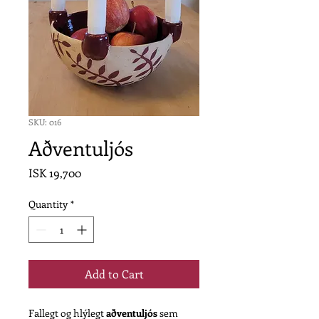
SKU: 016
Aðventuljós
Price
ISK 19,700
Quantity
*
Add to Cart
Fallegt og hlýlegt 
aðventuljós
 sem  